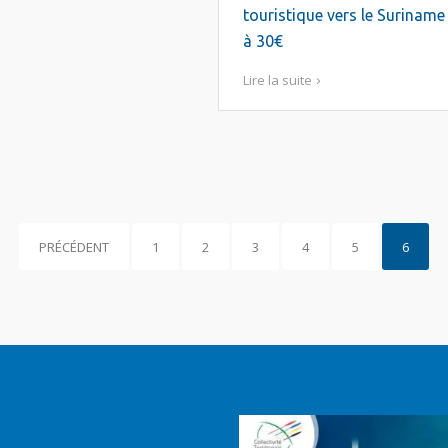
touristique vers le Suriname
à 30€
Lire la suite
PRÉCÉDENT
1
2
3
4
5
6