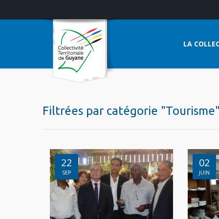
LA COLLEC
Filtrées par catégorie "Tourisme
22
02
SEP
JUIN