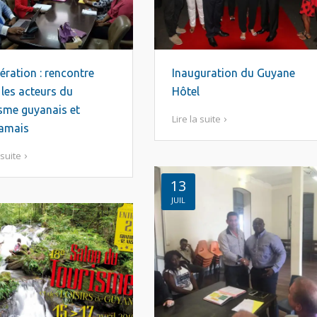
ration : rencontre
Inauguration du Guyane
 les acteurs du
Hôtel
sme guyanais et
Lire la suite
namais
 suite
13
JUIL