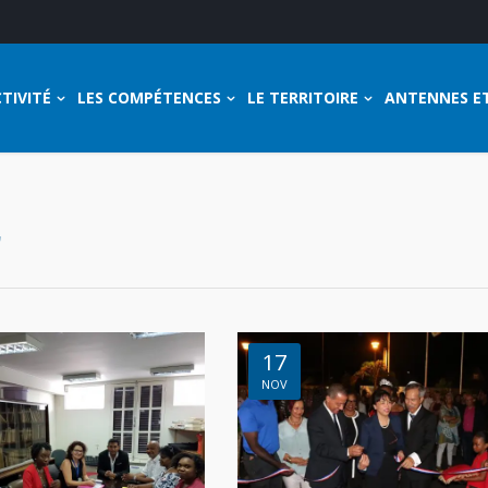
TIVITÉ
LES COMPÉTENCES
LE TERRITOIRE
ANTENNES E
"
17
NOV