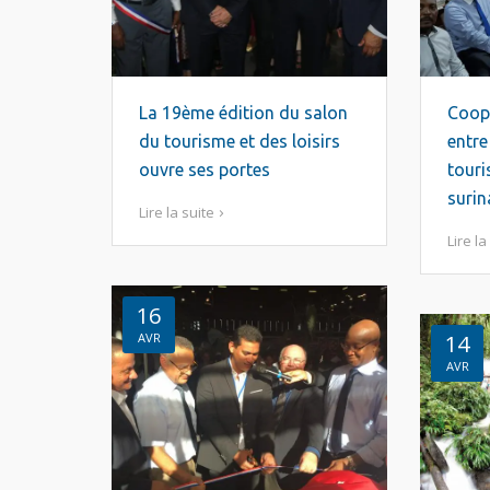
La 19ème édition du salon
Coopé
du tourisme et des loisirs
entre
ouvre ses portes
touri
suri
Lire la suite
Lire la
16
AVR
14
AVR