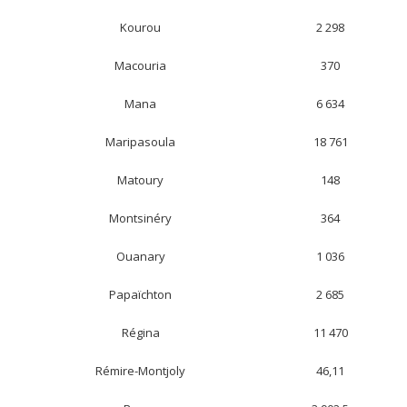
Kourou
2 298
Macouria
370
Mana
6 634
Maripasoula
18 761
Matoury
148
Montsinéry
364
Ouanary
1 036
Papaïchton
2 685
Régina
11 470
Rémire-Montjoly
46,11