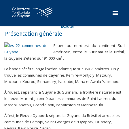
Ecouter
Présentation générale
Située au nord-est du continent Sud
Américain, entre le Surinam et le Brésil,
la Guyane s’étend sur 91 000 Km² .
La bande côtière longe l’océan Atlantique sur 350 kilomètres. On y
trouve les communes de Cayenne, Rémire-Montjoly, Matoury,
Macouria, Kourou, Sinnamary, Iracoubo, Mana et Awala-Yalimapo.
À l’ouest, séparant la Guyane du Surinam, la frontière naturelle est
le fleuve Maroni, jalonné par les communes de Saint-Laurent du
Maroni, Apatou, Grand-Santi, Papaïchton et Maripasoula.
À l’est, le Fleuve Oyapock sépare la Guyane du Brésil et arrose les
communes de Camopi, Saint-Georges de l’Oyapock, Ouanary,
Régina, Kaw, Roura, Cacao.