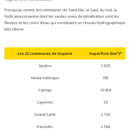
Presqu’au centre, les communes de Saint Elie, et Saül. Au sud, la
forêt amazonienne dont les seules voies de pénétration sont les
fleuves et les cours d’eau qui constituent un réseau hydrographique
très dense.
Les 22 communes de Guyane
Superficie (km²)*
Apatou
2 020
Awala-Yalimapo
185
Camopi
10 454
Cayenne
29
Grand Santi
2 159
Iracoubo
2 564