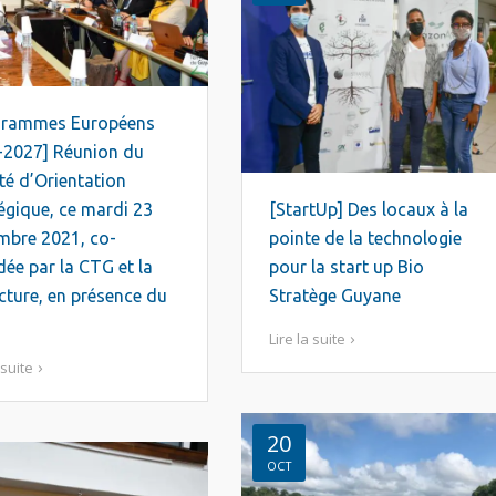
grammes Européens
-2027] Réunion du
é d’Orientation
égique, ce mardi 23
[StartUp] Des locaux à la
mbre 2021, co-
pointe de la technologie
dée par la CTG et la
pour la start up Bio
cture, en présence du
Stratège Guyane
Lire la suite
 suite
20
OCT