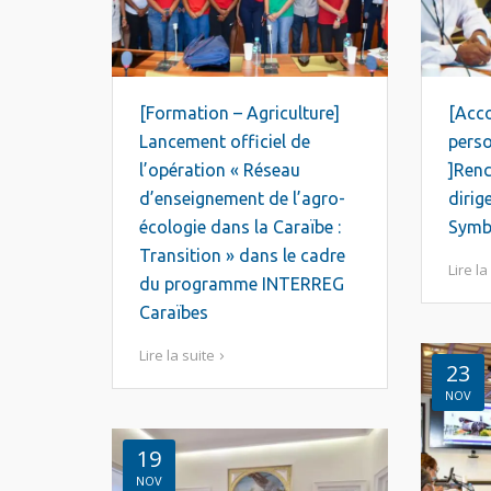
[Formation – Agriculture]
[Acc
Lancement officiel de
pers
l’opération « Réseau
]Renc
d’enseignement de l’agro-
dirig
écologie dans la Caraïbe :
Symb
Transition » dans le cadre
Lire la
du programme INTERREG
Caraïbes
Lire la suite
23
NOV
19
NOV