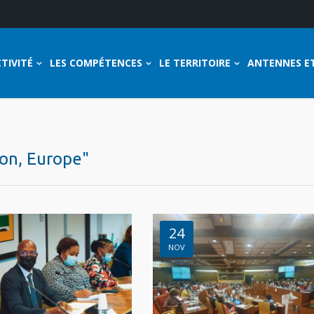
TIVITÉ
LES COMPÉTENCES
LE TERRITOIRE
ANTENNES E
ion, Europe"
24
NOV