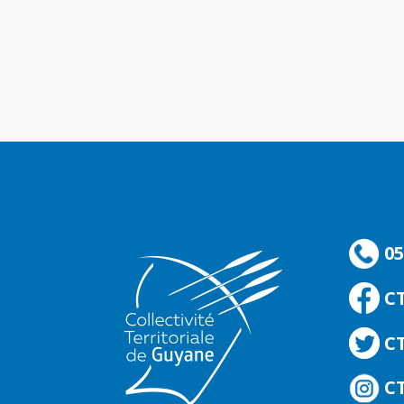
05
C
CT
CT