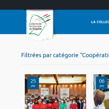
LA COLLEC
Filtrées par catégorie "Coopérat
25
06
JAN
JAN