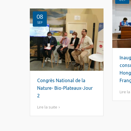
08
SEP
Inaug
consu
Hongr
Congrès National de la
Franç
Nature- Bio-Plateaux-Jour
Lire la
2
Lire la suite