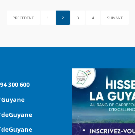
PRÉCÉDENT
1
2
3
4
SUIVANT
94 300 600
TGuyane
deGuyane
deGuyane