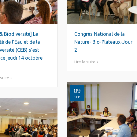
& Biodiversité] Le
Congrès National de la
é de l’Eau et de la
Nature- Bio-Plateaux-Jour
versité (CEB) s’est
2
 ce jeudi 14 octobre
Lire la suite
 suite
09
SEP