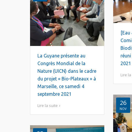
[Eau 
Comit
Biodi
La Guyane présente au
réuni
Congrès Mondial de la
2021
Nature (UICN) dans le cadre
Lire la
du projet « Bio-Plateaux » à
Marseille, ce samedi 4
septembre 2021
26
Lire la suite
NOV