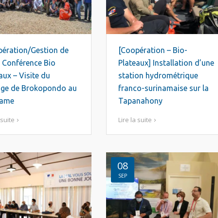
pération/Gestion de
[Coopération – Bio-
] Conférence Bio
Plateaux] Installation d’une
aux – Visite du
station hydrométrique
age de Brokopondo au
franco-surinamaise sur la
name
Tapanahony
 suite
Lire la suite
08
SEP