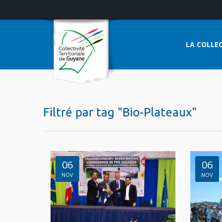
LA COLLEC
Filtré par tag "Bio-Plateaux"
06
06
NOV
NOV