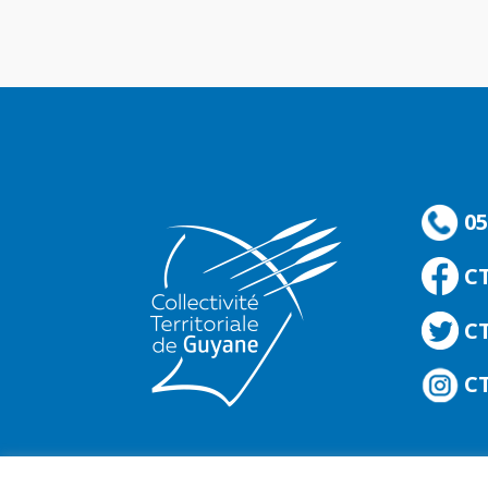
05
C
CT
CT