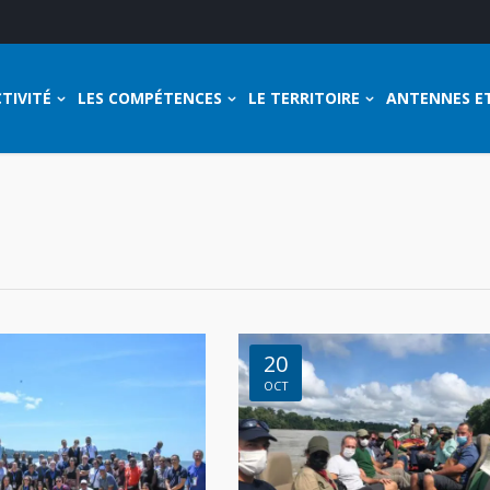
TIVITÉ
LES COMPÉTENCES
LE TERRITOIRE
ANTENNES E
20
OCT