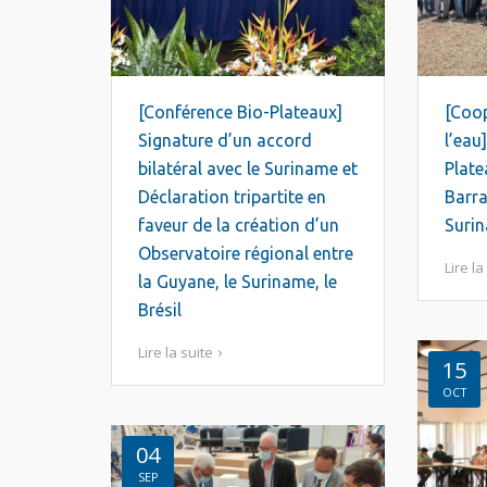
[Conférence Bio-Plateaux]
[Coo
Signature d’un accord
l’eau
bilatéral avec le Suriname et
Plate
Déclaration tripartite en
Barr
faveur de la création d’un
Suri
Observatoire régional entre
Lire la
la Guyane, le Suriname, le
Brésil
Lire la suite
15
OCT
04
SEP