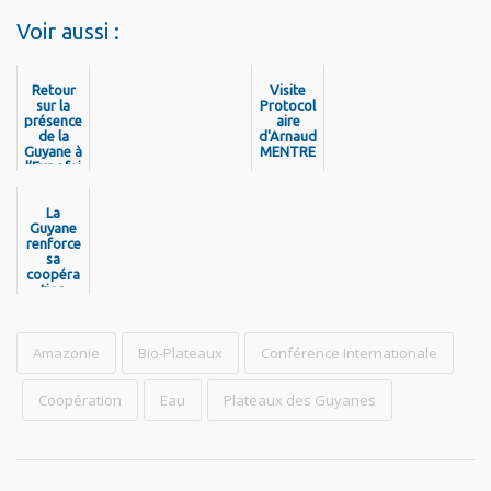
Voir aussi :
Retour
Visite
sur la
Protocol
présence
aire
de la
d'Arnaud
Guyane à
MENTRE
l’Expofei
,
ra 2025
Ambass
de
adeur de
Macapá
La
la Zone
Guyane
Atlantiq
renforce
ue à la
sa
Collectivi
coopéra
té
tion
Territori
régional
ale de
e en
Guyane
matière
Amazonie
de
Bio-Plateaux
Conférence Internationale
télécom
municati
ons et
Coopération
Eau
Plateaux des Guyanes
de
cyberséc
urité