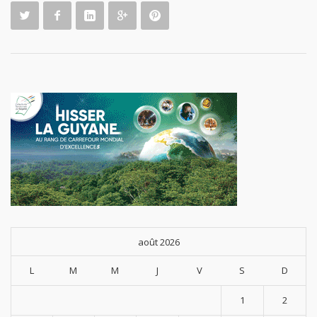
août 2026
L
M
M
J
V
S
D
1
2