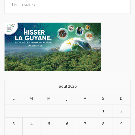
Lire la suite
août 2026
L
M
M
J
V
S
D
1
2
3
4
5
6
7
8
9