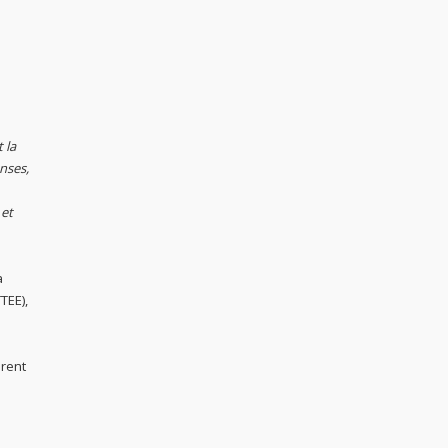
 la
nses,
 et
a
TEE),
urent