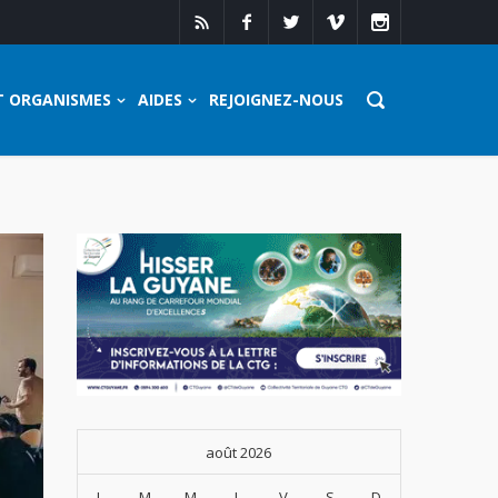
T ORGANISMES
AIDES
REJOIGNEZ-NOUS
août 2026
L
M
M
J
V
S
D