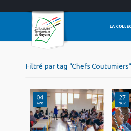
LA COLLEC
Filtré par tag "Chefs Coutumiers
04
27
AVR
NOV