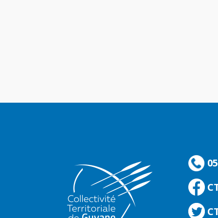
05
C
CT