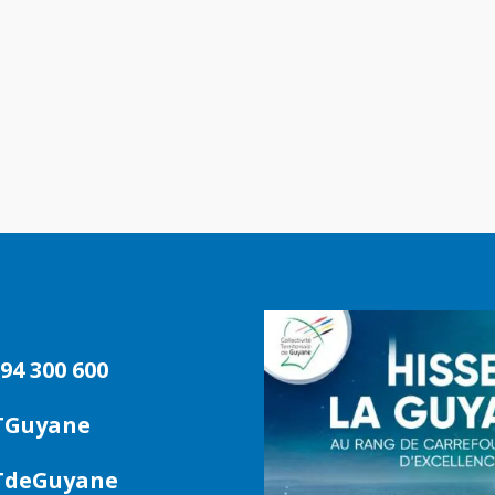
94 300 600
TGuyane
deGuyane