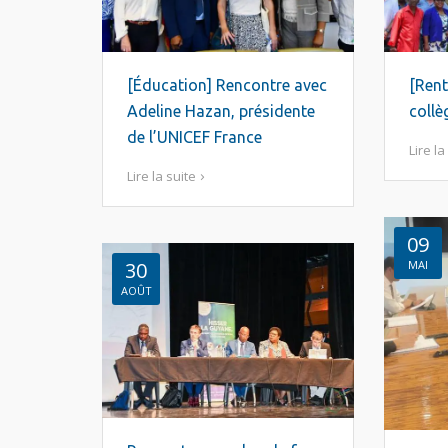
[Éducation] Rencontre avec
[Rent
Adeline Hazan, présidente
coll
de l’UNICEF France
Lire la
Lire la suite
09
30
MAI
AOÛT