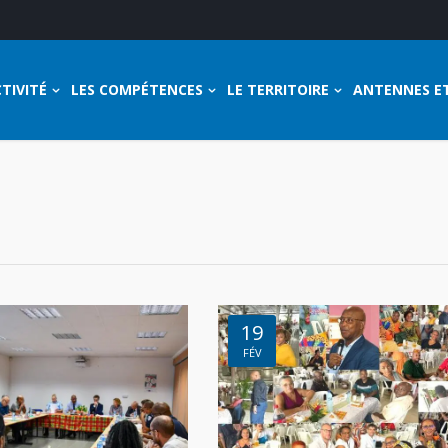
TIVITÉ
LES COMPÉTENCES
LE TERRITOIRE
ANTENNES E
19
FÉV