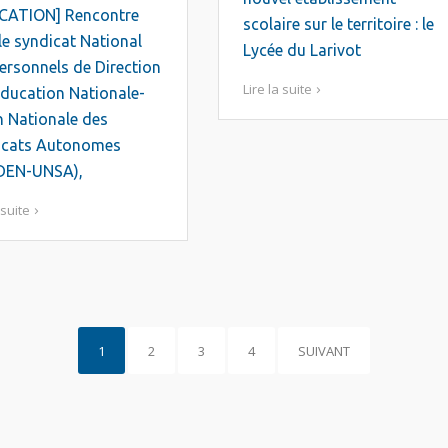
CATION] Rencontre
scolaire sur le territoire : le
le syndicat National
Lycée du Larivot
ersonnels de Direction
Lire la suite
Éducation Nationale-
 Nationale des
icats Autonomes
DEN-UNSA),
 suite
1
2
3
4
SUIVANT