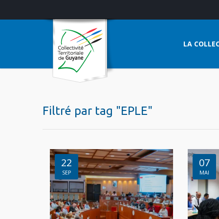
LA COLLEC
Filtré par tag "EPLE"
22
07
SEP
MAI