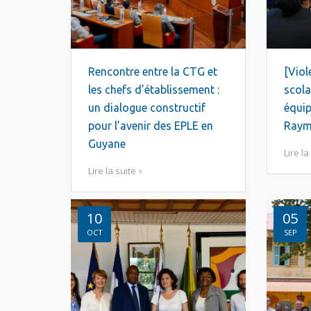
Rencontre entre la CTG et
[Viol
les chefs d’établissement :
scola
un dialogue constructif
équip
pour l’avenir des EPLE en
Raym
Guyane
Lire la
Lire la suite
10
05
OCT
SEP