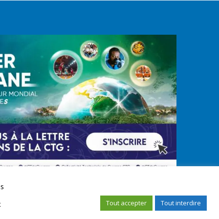
us
Tout accepter
Tout interdire
x