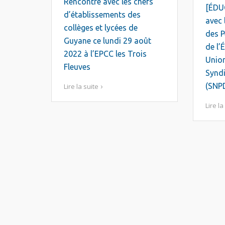
Rencontre avec les chefs
[ÉDU
d’établissements des
avec 
collèges et lycées de
des P
Guyane ce lundi 29 août
de l’
2022 à l’EPCC les Trois
Union
Fleuves
Synd
(SNP
Lire la suite
Lire la