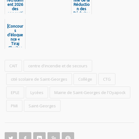
ent 2026
Réductio
des
n des
apprenti
Déchets :
s de la
la CTG
Collectivi
mobilisé
[Concour
té
e pour
Territori
s
une
d’éloque
ale de
journée
Guyane
nce «
de
Tiraj
sensibilis
Chwites
ation
Palo » –
Mois de
la langue
et de la
CAIT
centre d'incendie et de secours
culture
créole]-
Laure
cité scolaire de Saint-Georges
Collège
CTG
Lenn
Revax
remport
EPLE
Lycées
Mairie de Saint-Georges de l'Oyapock
e le 1er
prix
PMI
Saint-Georges