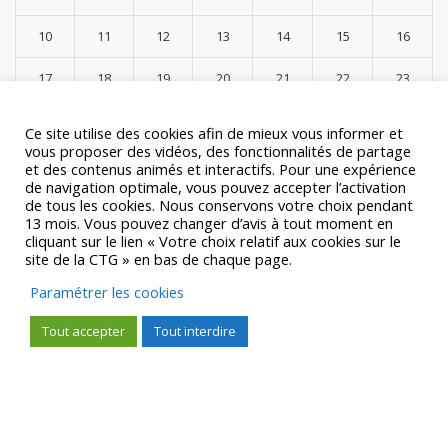
10
11
12
13
14
15
16
17
18
19
20
21
22
23
24
25
26
27
28
29
30
Ce site utilise des cookies afin de mieux vous informer et
vous proposer des vidéos, des fonctionnalités de partage
31
et des contenus animés et interactifs. Pour une expérience
de navigation optimale, vous pouvez accepter l’activation
« Juil
de tous les cookies. Nous conservons votre choix pendant
13 mois. Vous pouvez changer d’avis à tout moment en
cliquant sur le lien « Votre choix relatif aux cookies sur le
site de la CTG » en bas de chaque page.
Paramétrer les cookies
Categories
Tout accepter
Tout interdire