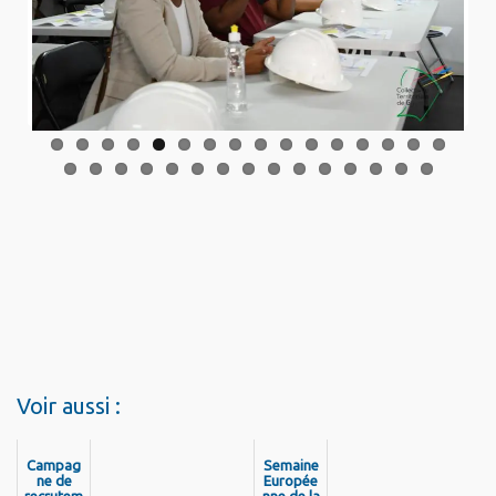
Previo
Next
us
Voir aussi :
Campag
Semaine
ne de
Europée
recrutem
nne de la