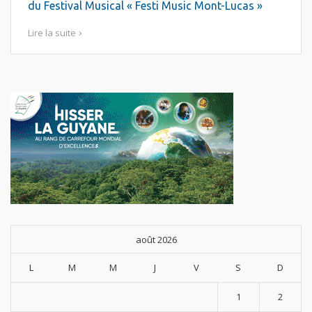
du Festival Musical « Festi Music Mont-Lucas »
Lire la suite
août 2026
L
M
M
J
V
S
D
1
2