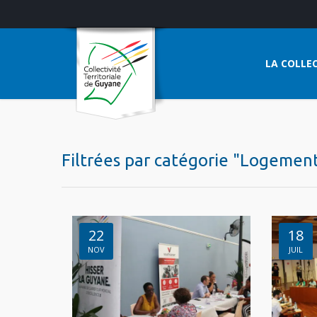
LA COLLEC
Filtrées par catégorie "Logemen
22
18
NOV
JUIL