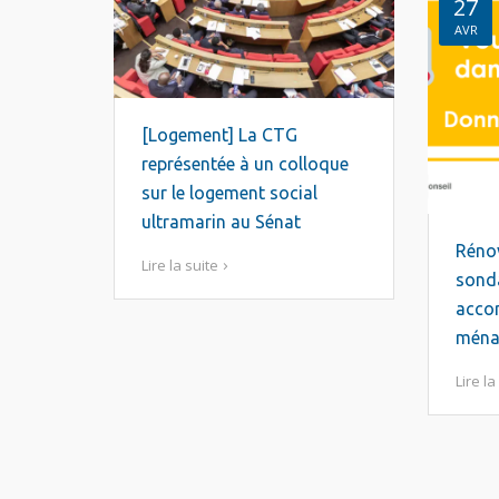
27
AVR
[Logement] La CTG
représentée à un colloque
sur le logement social
ultramarin au Sénat
Rénov
Lire la suite
sonda
acco
ména
Lire la