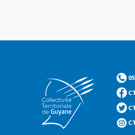
05
C
CT
CT