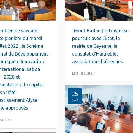
emblée de Guyane]
[Mont Baduel] le travail se
e plénière du mardi
poursuit avec l’État, la
illet 2022 : le Schéma
mairie de Cayenne, le
onal de Développement
consulat d’Haïti et les
omique d’Innovation
associations haïtiennes
Internationalisation
Lire la suite
– 2028 et
mentation du capital
 société
25
estissement Alyse
NOV
ne approuvés
 suite