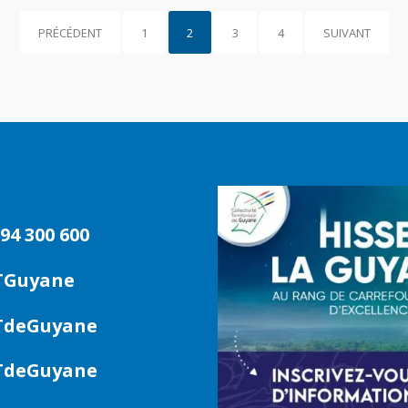
PRÉCÉDENT
1
2
3
4
SUIVANT
94 300 600
TGuyane
deGuyane
deGuyane