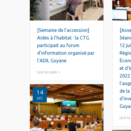
[Semaine de l’accession]
[Ass
Aides à l’habitat : la CTG
Séanc
participait au forum
12 ju
d’information organisé par
Régi
l’ADIL Guyane
Écon
et d’
Lire la suite
2022 
l’aug
de la
14
d’inv
DÉC
Guya
Lire la