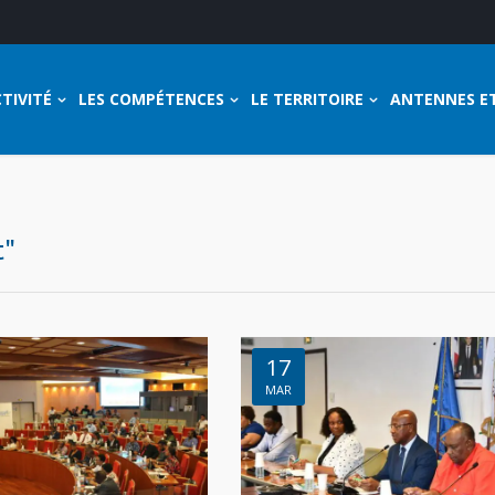
TIVITÉ
LES COMPÉTENCES
LE TERRITOIRE
ANTENNES E
t"
17
MAR