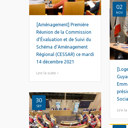
02
NOV
[Aménagement] Première
Réunion de la Commission
d’Évaluation et de Suivi du
Schéma d’Aménagement
Régional (CESSAR) ce mardi
14 décembre 2021
[Loge
Lire la suite
Guya
Emma
prési
Socia
30
SEP
Lire la