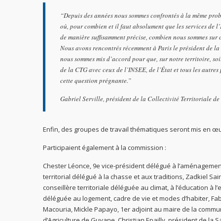
“Depuis des années nous sommes confrontés à la même problé
où, pour combien et il faut absolument que les services de 
de manière suffisamment précise, combien nous sommes sur ce t
Nous avons rencontrés récemment à Paris le président de l
nous sommes mis d’accord pour que, sur notre territoire, soi
de la CTG avec ceux de l’INSEE, de l’État et tous les autre
cette question prégnante.”
Gabriel Serville, président de la Collectivité Territoriale d
Enfin, des groupes de travail thématiques seront mis en œ
Participaient également à la commission :
Chester Léonce, 9e vice-président délégué à l’aménagement 
territorial délégué à la chasse et aux traditions, Zadkiel Sain
conseillère territoriale déléguée au climat, à l’éducation à 
déléguée au logement, cadre de vie et modes d’habiter, Fab
Macouria, Mickle Papayo, 1er adjoint au maire de la commu
d’Agriculture de Guyane, Christian Epailly, président de la 