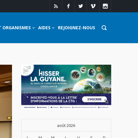
T ORGANISMES
AIDES
REJOIGNEZ-NOUS
août 2026
L
M
M
J
V
S
D