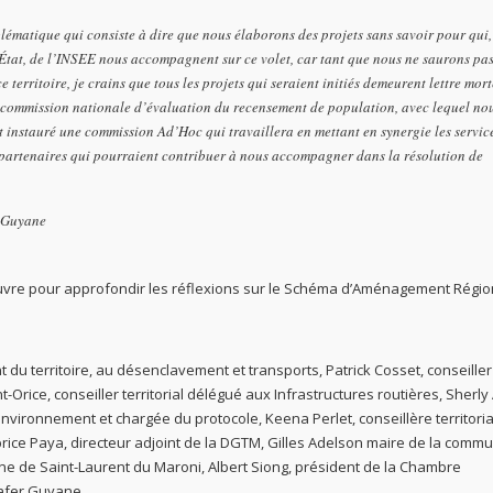
matique qui consiste à dire que nous élaborons des projets sans savoir pour qui,
l’État, de l’INSEE nous accompagnent sur ce volet, car tant que nous ne saurons pa
erritoire, je crains que tous les projets qui seraient initiés demeurent lettre mort
a commission nationale d’évaluation du recensement de population, avec lequel no
t instauré une commission Ad’Hoc qui travaillera en mettant en synergie les servic
s partenaires qui pourraient contribuer à nous accompagner dans la résolution de
e Guyane
uvre pour approfondir les réflexions sur le Schéma d’Aménagement Régio
du territoire, au désenclavement et transports, Patrick Cosset, conseiller
t-Orice, conseiller territorial délégué aux Infrastructures routières, Sherly 
l’environnement et chargée du protocole, Keena Perlet, conseillère territori
rice Paya, directeur adjoint de la DGTM, Gilles Adelson maire de la comm
ne de Saint-Laurent du Maroni, Albert Siong, président de la Chambre
Safer Guyane.