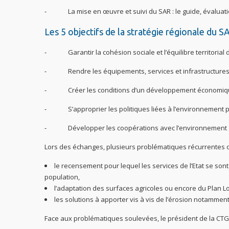
⁃ La mise en œuvre et suivi du SAR : le guide, évaluati
Les 5 objectifs de la stratégie régionale du SA
⁃ Garantir la cohésion sociale et l’équilibre territorial
⁃ Rendre les équipements, services et infrastructures 
⁃ Créer les conditions d’un développement économi
⁃ S’approprier les politiques liées à l’environnement po
⁃ Développer les coopérations avec l’environnement
Lors des échanges, plusieurs problématiques récurrentes on
le recensement pour lequel les services de l’Etat se so
population,
l’adaptation des surfaces agricoles ou encore du Plan 
les solutions à apporter vis à vis de l’érosion notamm
Face aux problématiques soulevées, le président de la CTG a