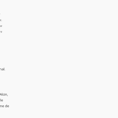
s
e.
us
es
nal.
Alcin,
ale
une de