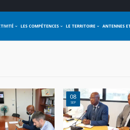
TIVITÉ
LES COMPÉTENCES
LE TERRITOIRE
ANTENNES E
08
SEP