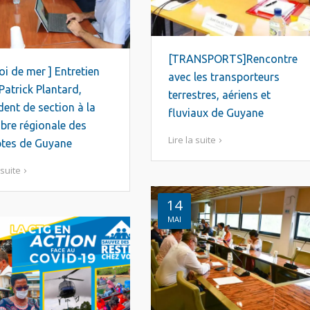
[TRANSPORTS]Rencontre
oi de mer ] Entretien
avec les transporteurs
Patrick Plantard,
terrestres, aériens et
dent de section à la
fluviaux de Guyane
bre régionale des
Lire la suite
tes de Guyane
 suite
14
MAI