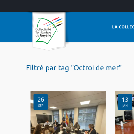
LA COLLEC
Filtré par tag "Octroi de mer"
26
13
SEP
JAN