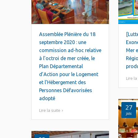
Assemblée Plénière du 18
[Lutt
septembre 2020 : une
Exoné
commission ad-hoc relative
Mer e
à l’octroi de mer créée, le
Régio
Plan Départemental
produ
d’Action pour le Logement
Lire la
et l’Hébergement des
Personnes Défavorisées
adopté
27
Lire la suite
JAN