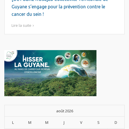
Guyane s’engage pour la prévention contre le
cancer du sein !
Lire la suite
août 2026
L
M
M
J
V
S
D