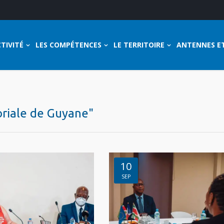
TIVITÉ
LES COMPÉTENCES
LE TERRITOIRE
ANTENNES E
toriale de Guyane"
10
SEP