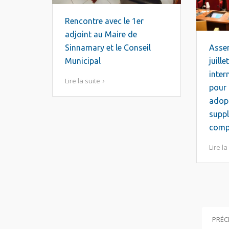
Rencontre avec le 1er
adjoint au Maire de
Sinnamary et le Conseil
Assem
Municipal
juille
inter
Lire la suite
pour 
adopt
suppl
compt
Lire la
PRÉC