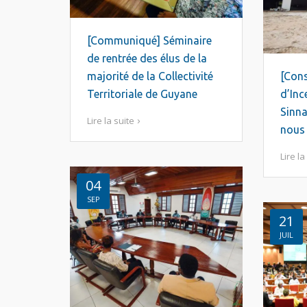
[Communiqué] Séminaire
de rentrée des élus de la
majorité de la Collectivité
[Cons
Territoriale de Guyane
d’Inc
Sinn
Lire la suite
nous
Lire la
04
SEP
21
JUIL