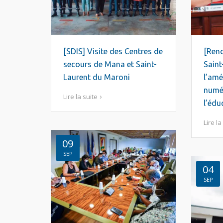
[SDIS] Visite des Centres de
[Renc
secours de Mana et Saint-
Saint
Laurent du Maroni
l’amé
numér
Lire la suite
l’édu
Lire la
09
SEP
04
SEP