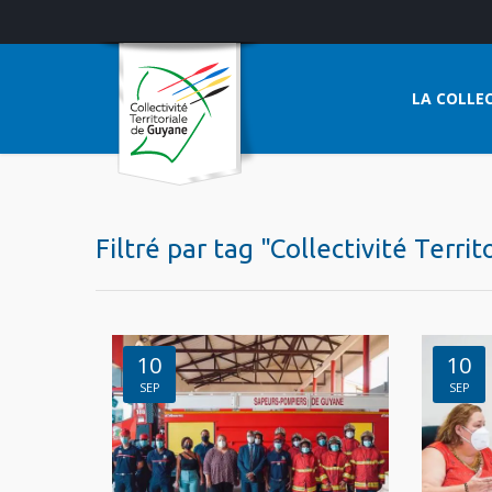
LA COLLEC
Filtré par tag "Collectivité Terri
10
10
SEP
SEP