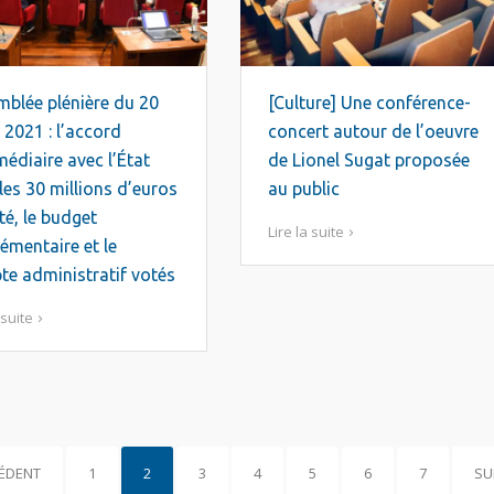
blée plénière du 20
[Culture] Une conférence-
t 2021 : l’accord
concert autour de l’oeuvre
médiaire avec l’État
de Lionel Sugat proposée
les 30 millions d’euros
au public
é, le budget
Lire la suite
émentaire et le
e administratif votés
 suite
ÉDENT
1
2
3
4
5
6
7
SU