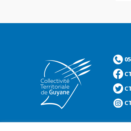
05
C
CT
CT