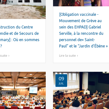
[Obligation vaccinale -
Mouvement de Grève au
truction du Centre
sein des EHPAD] Gabriel
endie et de Secours de
Serville, à la rencontre du
amary] : Où en sommes
personnel de« Saint-
 ?
Paul” et le “Jardin d’Ébène »
 suite
Lire la suite
09
JUIL