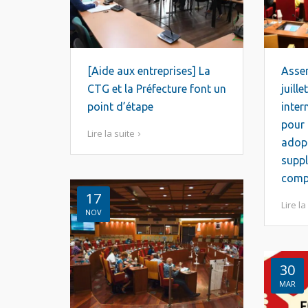
[Aide aux entreprises] La
Assem
CTG et la Préfecture font un
juille
point d’étape
inter
pour 
Lire la suite
adopt
suppl
compt
17
Lire la
NOV
30
MAR