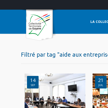
LA COLLEC
Filtré par tag "aide aux entrepris
14
21
SEP
JUIL