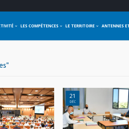
TIVITÉ
LES COMPÉTENCES
LE TERRITOIRE
ANTENNES E
es"
21
DÉC