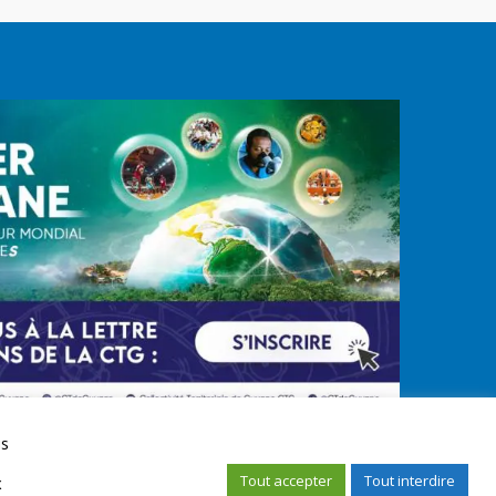
us
Tout accepter
Tout interdire
x