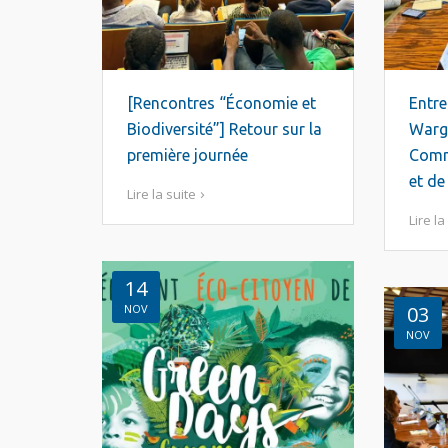
[Rencontres “Économie et
Entre
Biodiversité”] Retour sur la
Wargo
première journée
Comm
et de
Lire la suite
Lire la
14
NOV
03
NOV