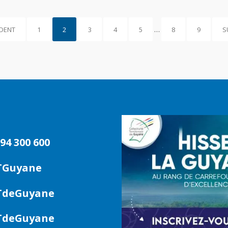
DENT
1
2
3
4
5
…
8
9
S
94 300 600
TGuyane
deGuyane
deGuyane