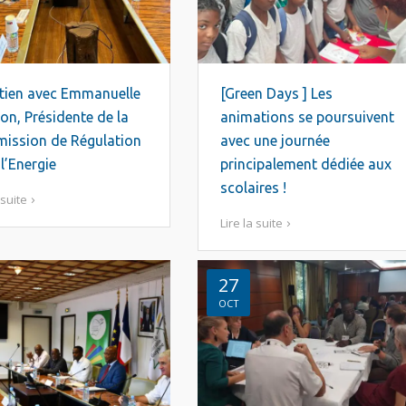
tien avec Emmanuelle
[Green Days ] Les
n, Présidente de la
animations se poursuivent
ission de Régulation
avec une journée
 l’Energie
principalement dédiée aux
scolaires !
 suite
Lire la suite
27
OCT