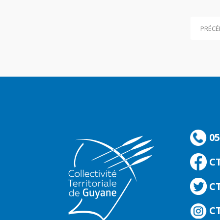
PRÉCÉ
05
C
CT
CT