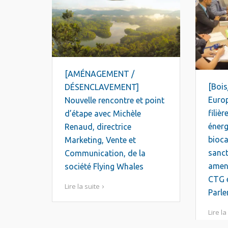
[AMÉNAGEMENT /
[Bois
DÉSENCLAVEMENT]
Europ
Nouvelle rencontre et point
filiè
d’étape avec Michèle
énerg
Renaud, directrice
bioc
Marketing, Vente et
sanct
Communication, de la
amen
société Flying Whales
CTG e
Lire la suite
Parl
Lire la