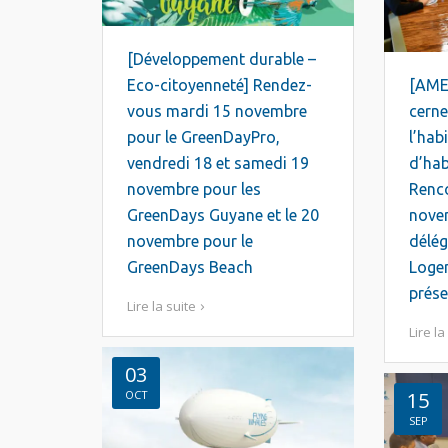
[Développement durable –
Eco-citoyenneté] Rendez-
[AME
vous mardi 15 novembre
cerne
pour le GreenDayPro,
l’hab
vendredi 18 et samedi 19
d’hab
novembre pour les
Renco
GreenDays Guyane et le 20
nove
novembre pour le
délég
GreenDays Beach
Loge
prése
Lire la suite
Lire la
03
OCT
15
SEP