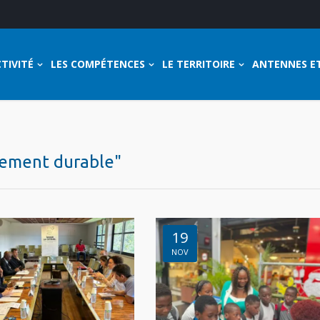
TIVITÉ
LES COMPÉTENCES
LE TERRITOIRE
ANTENNES E
pement durable"
19
NOV