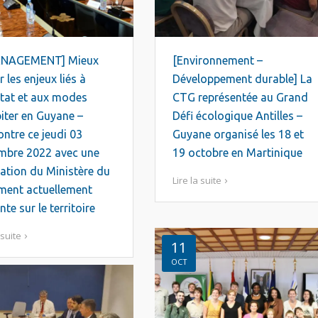
NAGEMENT] Mieux
[Environnement –
r les enjeux liés à
Développement durable] La
itat et aux modes
CTG représentée au Grand
iter en Guyane –
Défi écologique Antilles –
ntre ce jeudi 03
Guyane organisé les 18 et
mbre 2022 avec une
19 octobre en Martinique
ation du Ministère du
Lire la suite
ment actuellement
nte sur le territoire
 suite
11
OCT