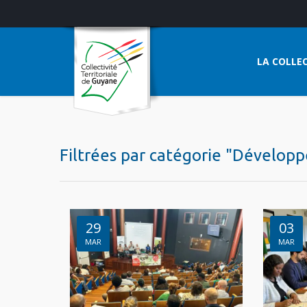
LA COLLEC
Filtrées par catégorie "Dévelop
29
03
MAR
MAR