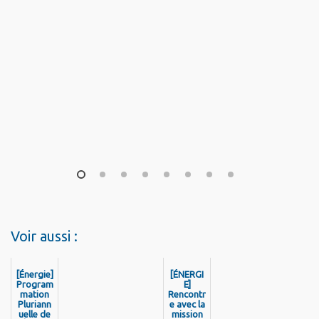
1
2
3
4
5
6
7
8
Voir aussi :
[Énergie]
[ÉNERGI
Program
E]
mation
Rencontr
Pluriann
e avec la
uelle de
mission