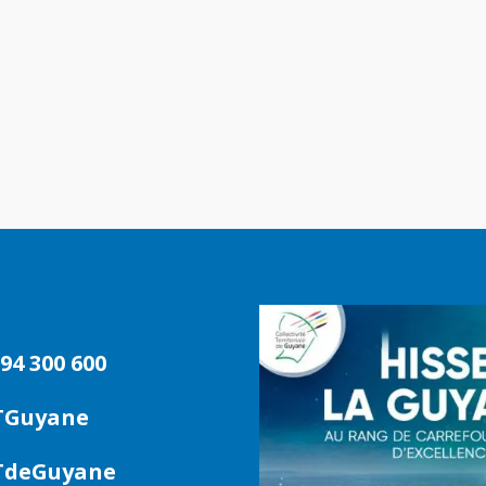
94 300 600
TGuyane
deGuyane