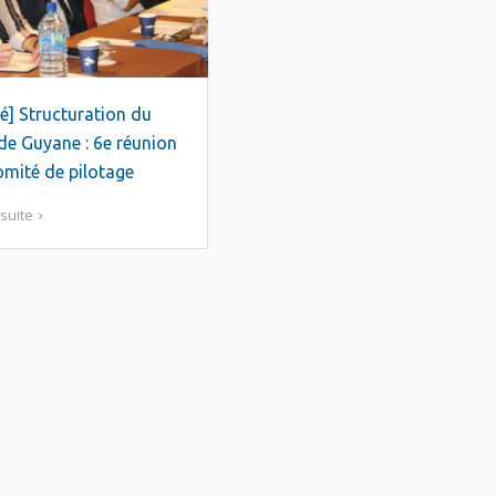
é] Structuration du
e Guyane : 6e réunion
mité de pilotage
 suite