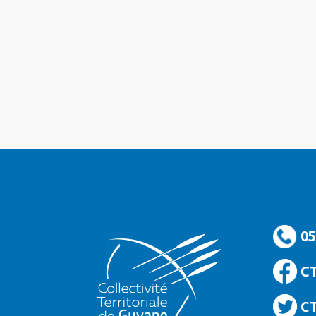
05
C
CT