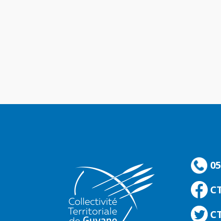
05
C
CT