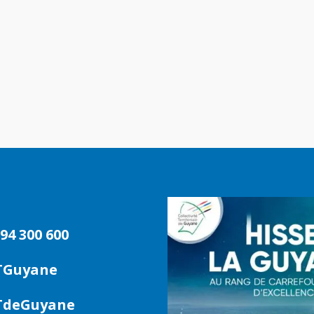
94 300 600
TGuyane
deGuyane