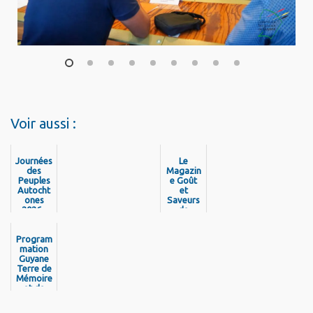
1
2
3
4
5
6
7
8
9
Voir aussi :
Journées
Le
des
Magazin
Peuples
e Goût
Autocht
et
ones
Saveurs
2026 -
de
Découvr
Guyane
ez la
est de
program
Program
retour !
mation
mation
Guyane
Terre de
Mémoire
et de
Libertés
- Pou