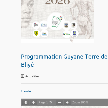
Programmation Guyane Terre de 
Bliyé
Actualités
Ecouter
Page
1
/
5
Zoom
100%