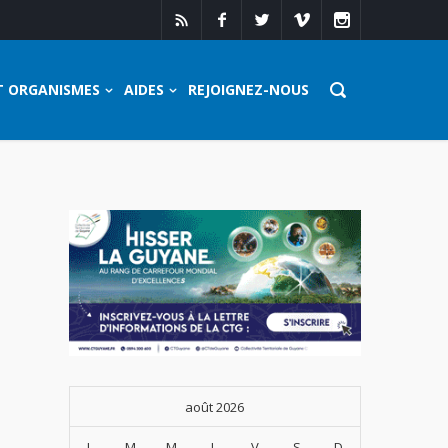
T ORGANISMES
AIDES
REJOIGNEZ-NOUS
août 2026
L
M
M
J
V
S
D