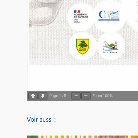
Page
1
/
5
Zoom
100%
Voir aussi :