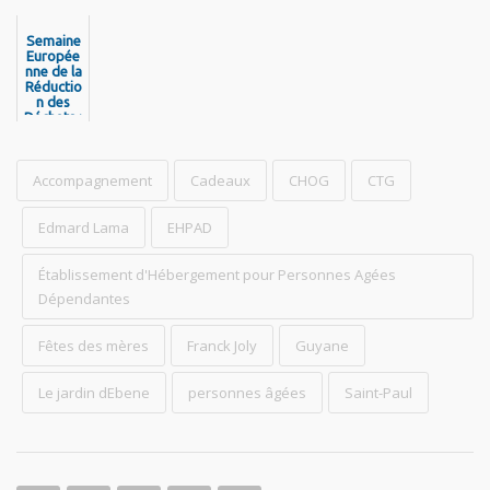
s de la
vous à
Collectivi
Montsin
Semaine
té
éry-
Territori
Europée
Tonnegr
nne de la
ale de
ande le
Réductio
Guyane
samedi 6
n des
juin 2026
Déchets :
!
la CTG
mobilisé
e pour
Accompagnement
une
Cadeaux
CHOG
CTG
journée
de
sensibilis
Edmard Lama
EHPAD
ation
Établissement d'Hébergement pour Personnes Agées
Dépendantes
Fêtes des mères
Franck Joly
Guyane
Le jardin dEbene
personnes âgées
Saint-Paul