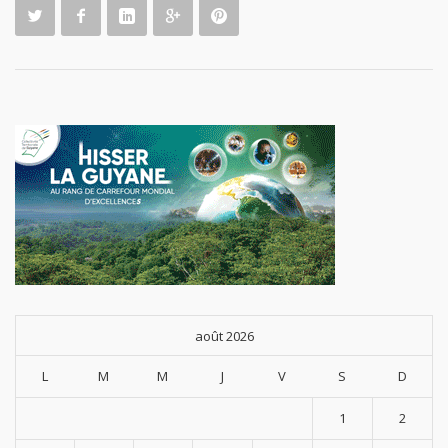
août 2026
L
M
M
J
V
S
D
1
2