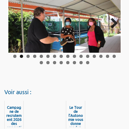
Previo
Next
us
Voir aussi :
Campag
Le Tour
ne de
de
recrutem
l’Autono
ent 2026
mie vous
des
donne
apprenti
rendez-