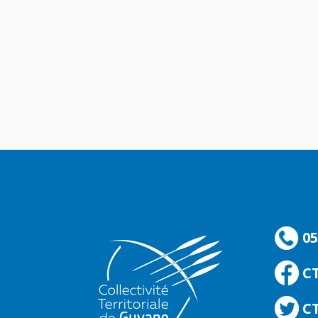
05
C
CT