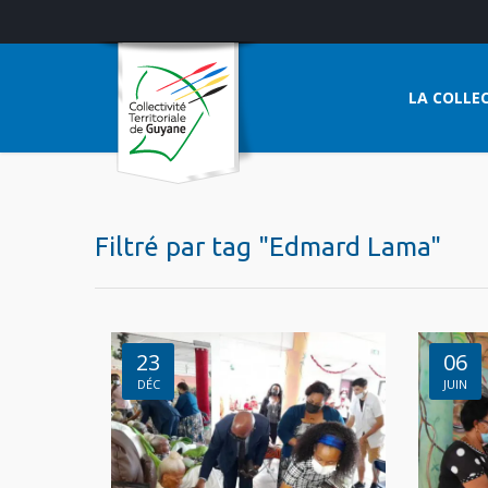
LA COLLEC
Filtré par tag "Edmard Lama"
23
06
DÉC
JUIN