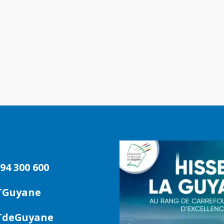
94 300 600
TGuyane
deGuyane