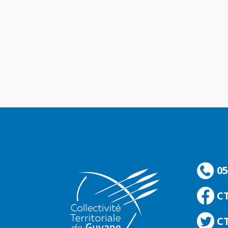
05
C
CT