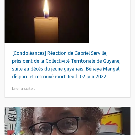
[Condoléances] Réaction de Gabriel Serville,
président de la Collectivité Territoriale de Guyane,
suite au décès du jeune guyanais, Bénaya Mangal,
disparu et retrouvé mort Jeudi 02 juin 2022
Lire la suite