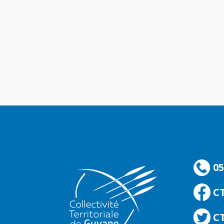
05
C
CT