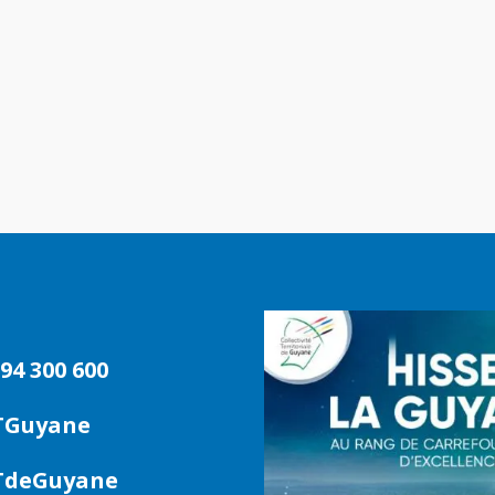
94 300 600
TGuyane
deGuyane