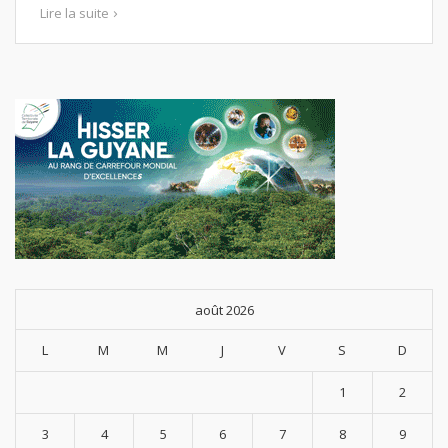
Lire la suite
août 2026
L
M
M
J
V
S
D
1
2
3
4
5
6
7
8
9