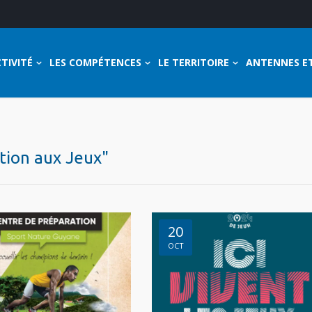
TIVITÉ
LES COMPÉTENCES
LE TERRITOIRE
ANTENNES E
ation aux Jeux"
20
OCT