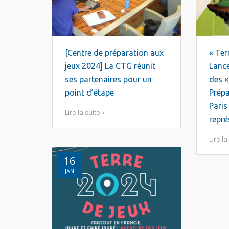
[Centre de préparation aux
« Ter
jeux 2024] La CTG réunit
Lanc
ses partenaires pour un
des «
point d’étape
Prépa
Paris
Lire la suite
repré
Lire la
16
JAN