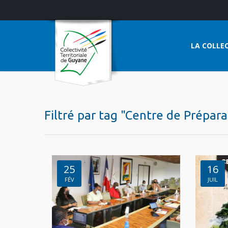
LA COLLEC
Filtré par tag "Centre de Prépar
25
16
FÉV
JUIL