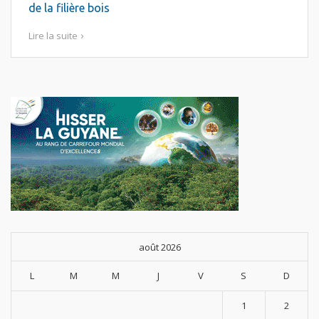
de la filière bois
Lire la suite
août 2026
L
M
M
J
V
S
D
1
2