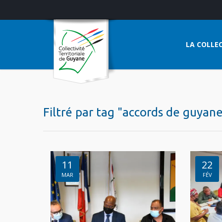
LA COLLEC
Filtré par tag "accords de guyan
11
22
MAR
FÉV