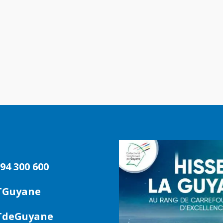
94 300 600
TGuyane
deGuyane