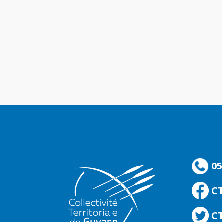
05
C
CT