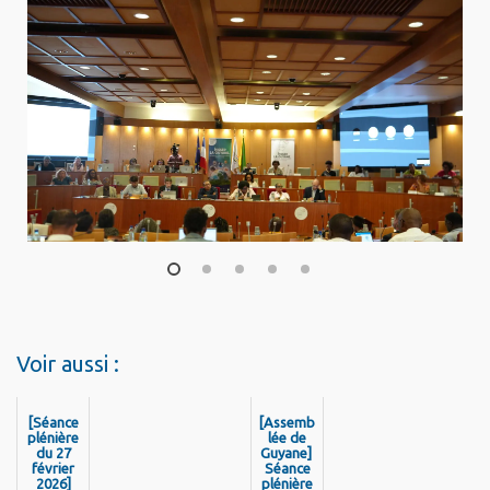
1
2
3
4
5
Voir aussi :
[Séance
[Assemb
plénière
lée de
du 27
Guyane]
février
Séance
2026]
plénière