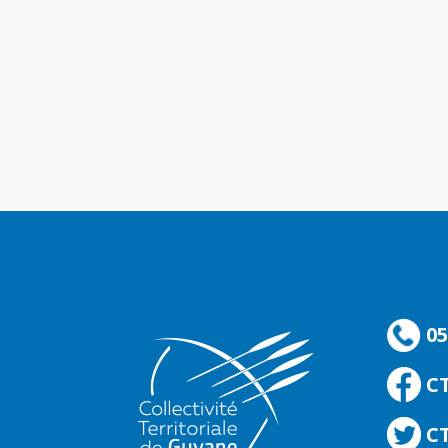
05
C
CT