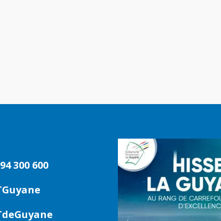
94 300 600
TGuyane
deGuyane