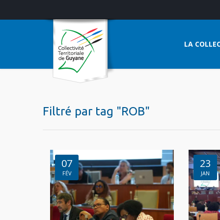
LA COLLEC
Filtré par tag "ROB"
07
23
FÉV
JAN