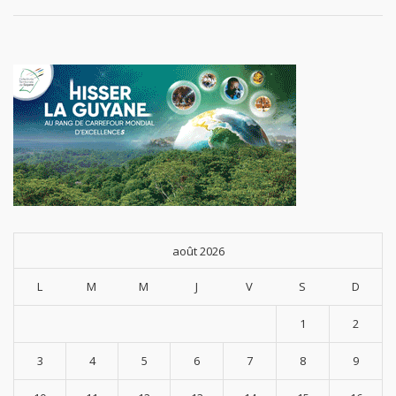
du
carburan
ts,
l'évoluti
on
statutair
e
août 2026
L
M
M
J
V
S
D
1
2
3
4
5
6
7
8
9