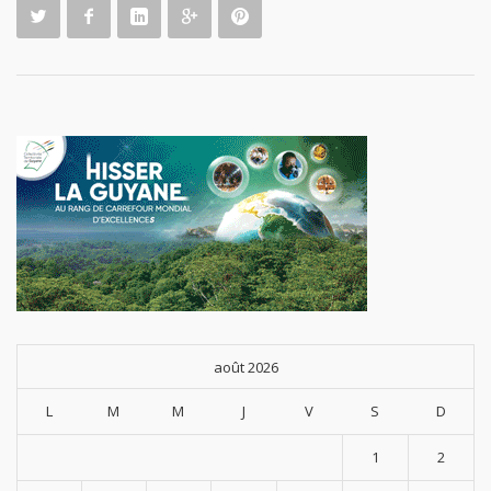
août 2026
L
M
M
J
V
S
D
1
2