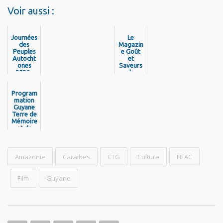
Voir aussi :
Journées
Le
des
Magazin
Peuples
e Goût
Autocht
et
ones
Saveurs
2026 -
de
Découvr
Guyane
ez la
est de
program
Program
retour !
mation
mation
Guyane
Terre de
Mémoire
et de
Libertés
- Pou
Nou Pa
Jen Bliyé
Amazonie
Caraïbes
CTG
Culture
FIFAC
Film
Guyane