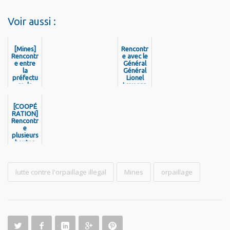
Voir aussi :
[Mines]
Rencontr
Rencontr
e avec le
e entre
Général
la
Général
préfectu
Lionel
re, la
Lavergn
CTG, les
e,
opérate
comman
[COOPÉ
urs
dant de
RATION]
miniers
la
Rencontr
de
Gendar
Guyane,
e
merie
plusieurs
les
des
parleme
hautes
Outre-
autorités
ntaires
Mer
politique
et l'AMG
s du
Surinam
lutte contre l'orpaillage illegal
Mines
orpaillage
e et du
Guyana
et des
représen
tants de
leurs
forces
armées