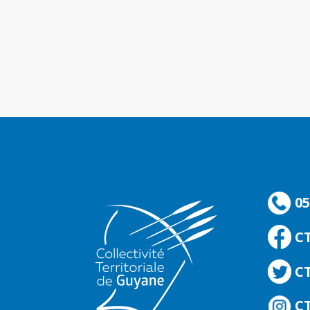
05
C
CT
CT