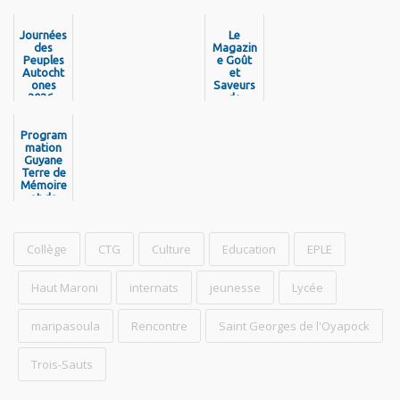
Journées
Le
des
Magazin
Peuples
e Goût
Autocht
et
ones
Saveurs
2026 -
de
Découvr
Guyane
ez la
est de
program
Program
retour !
mation
mation
Guyane
Terre de
Mémoire
et de
Libertés
- Pou
Nou Pa
Jen Bliyé
Collège
CTG
Culture
Education
EPLE
Haut Maroni
internats
jeunesse
Lycée
maripasoula
Rencontre
Saint Georges de l'Oyapock
Trois-Sauts