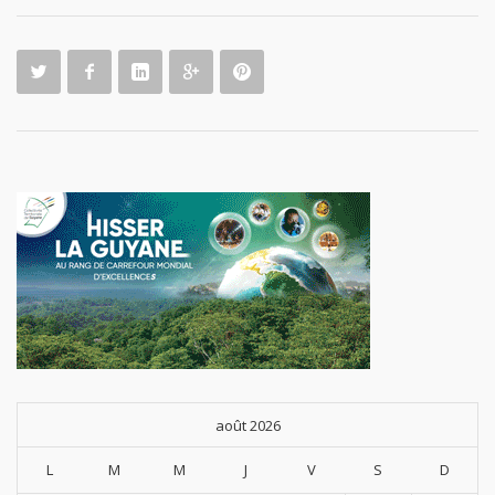
août 2026
L
M
M
J
V
S
D