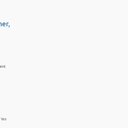
mer,
ment
e
 les