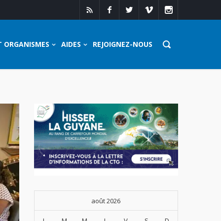
T ORGANISMES
AIDES
REJOIGNEZ-NOUS
août 2026
L
M
M
J
V
S
D