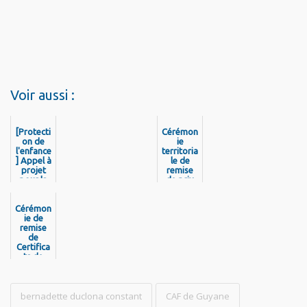
Voir aussi :
[Protecti
Cérémon
on de
ie
l'enfance
territoria
] Appel à
le de
projet
remise
pour la
de prix
création
des
d’un club
concours
Cérémon
de
« Je
préventi
ie de
filme ma
remise
on
formatio
spécialis
de
n » et «
Certifica
ée à
Je filme
Cayenne
ts de
le métier
formatio
qui me
n
plaît »
« Technic
bernadette duclona constant
ien
CAF de Guyane
d’exploit