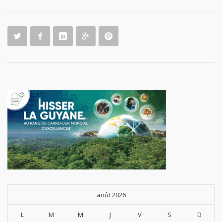
août 2026
L
M
M
J
V
S
D