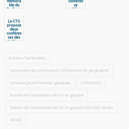
mémora
conféren
ble du
ce
Professe
publique
ur
: « La
Franklin
Guyane
Jabini à
La CTG
pendant
la MCMG
propose
la
deux
pour
Seconde
conféren
raviver
Guerre
ces des
la
mondial
mémoire
Archives
e (1939-
Territori
du
1945) » -
ales sur
peuple
Mercredi
Saamak
la
14 mai
Généalo
Archives Territoriales
a
2025 à la
gie et le
MCMG
Foncier
en
association des professeurs d'histoire et de géographie
Guyane
concours jeune historien guyanais
conférence
histoire de l'exploitation de l'or en guyane
histoire de l'exploitation de l'or en guyane XIXè-XXè siècles
MCMG