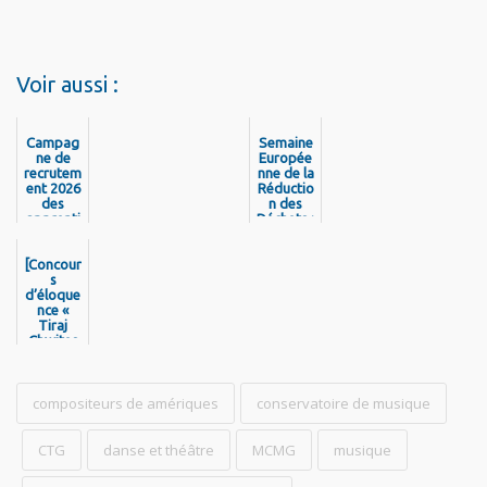
Voir aussi :
Campag
Semaine
ne de
Europée
recrutem
nne de la
ent 2026
Réductio
des
n des
apprenti
Déchets :
s de la
la CTG
Collectivi
mobilisé
[Concour
té
e pour
Territori
s
une
d’éloque
ale de
journée
Guyane
nce «
de
Tiraj
sensibilis
Chwites
ation
Palo » –
Mois de
la langue
et de la
compositeurs de amériques
conservatoire de musique
culture
créole]-
Laure
CTG
danse et théâtre
MCMG
musique
Lenn
Revax