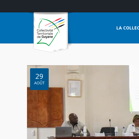
LA COLLEC
29
AOÛT