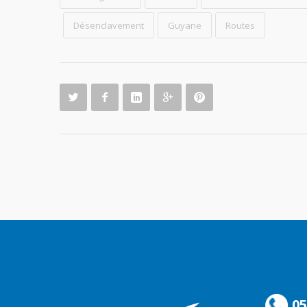
Désenclavement
Guyane
Routes
05