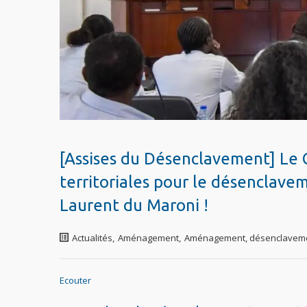
[Assises du Désenclavement] Le Co
territoriales pour le désenclavem
Laurent du Maroni !
Actualités
,
Aménagement
,
Aménagement, désenclavem
Ecouter