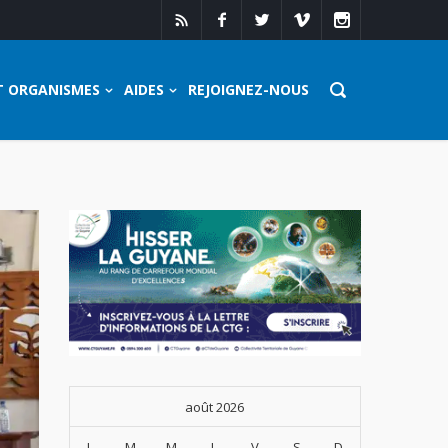
T ORGANISMES
AIDES
REJOIGNEZ-NOUS
août 2026
L
M
M
J
V
S
D