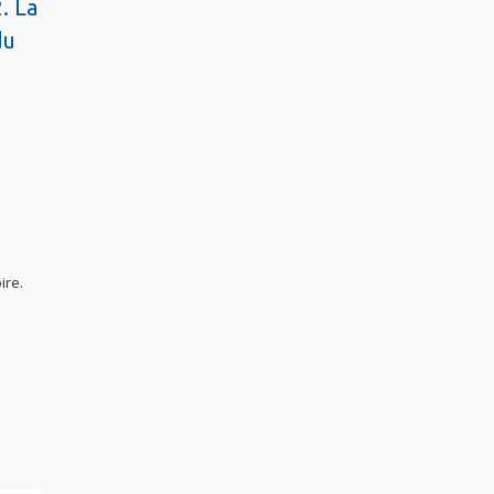
. La
du
ire.