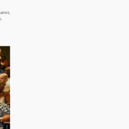
aires,
s.