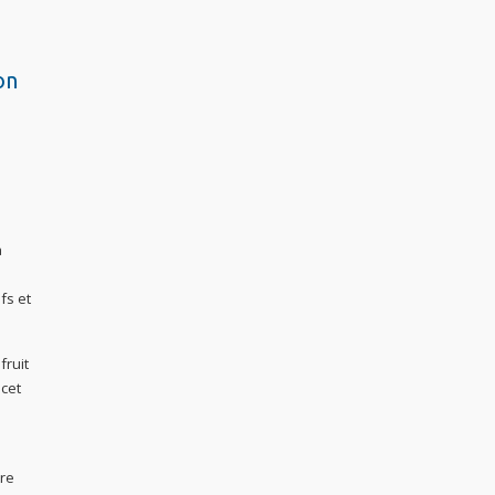
on
a
fs et
fruit
 cet
tre