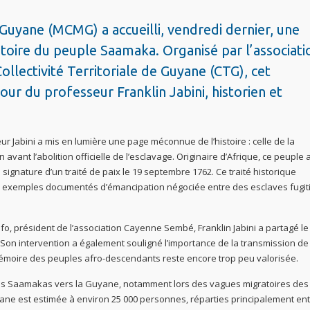
uyane (MCMG) a accueilli, vendredi dernier, une
stoire du peuple Saamaka. Organisé par l’associati
llectivité Territoriale de Guyane (CTG), cet
our du professeur Franklin Jabini, historien et
r Jabini a mis en lumière une page méconnue de l’histoire : celle de la
ant l’abolition officielle de l’esclavage. Originaire d’Afrique, ce peuple 
a signature d’un traité de paix le 19 septembre 1762. Ce traité historique
rs exemples documentés d’émancipation négociée entre des esclaves fugiti
 président de l’association Cayenne Sembé, Franklin Jabini a partagé le 
 Son intervention a également souligné l’importance de la transmission de
mémoire des peuples afro-descendants reste encore trop peu valorisée.
 des Saamakas vers la Guyane, notamment lors des vagues migratoires des
e est estimée à environ 25 000 personnes, réparties principalement en