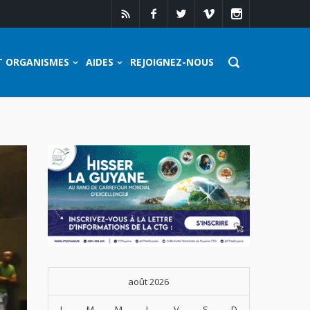
T ORGANISMES
AIDES
REJOIGNEZ-NOUS
août 2026
L
M
M
J
V
S
D