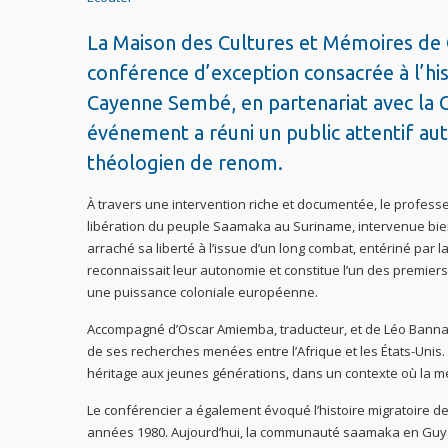
La Maison des Cultures et Mémoires de G
conférence d’exception consacrée à l’hi
Cayenne Sembé, en partenariat avec la Co
événement a réuni un public attentif aut
théologien de renom.
À travers une intervention riche et documentée, le professeu
libération du peuple Saamaka au Suriname, intervenue bien av
arraché sa liberté à l’issue d’un long combat, entériné par l
reconnaissait leur autonomie et constitue l’un des premie
une puissance coloniale européenne.
Accompagné d’Oscar Amiemba, traducteur, et de Léo Bannafo,
de ses recherches menées entre l’Afrique et les États-Unis.
héritage aux jeunes générations, dans un contexte où la 
Le conférencier a également évoqué l’histoire migratoire
années 1980. Aujourd’hui, la communauté saamaka en Guyan