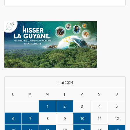
mai 2024
L
M
M
J
V
S
D
1
2
3
4
5
6
7
8
9
10
11
12