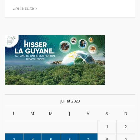
Lire la suite
juillet 2023
L
M
M
J
V
S
D
1
2
3
4
5
6
7
8
9