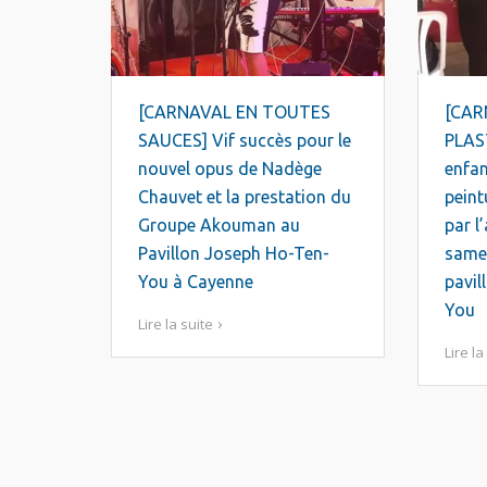
[CARNAVAL EN TOUTES
[CAR
SAUCES] Vif succès pour le
PLAST
nouvel opus de Nadège
enfan
Chauvet et la prestation du
peint
Groupe Akouman au
par l’
Pavillon Joseph Ho-Ten-
samed
You à Cayenne
pavil
You
Lire la suite
Lire la