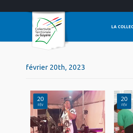
LA COLLEC
février 20th, 2023
20
20
FÉV
FÉV