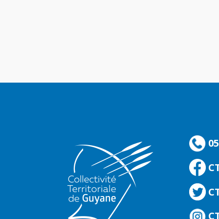
05
C
CT
CT