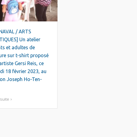
NAVAL / ARTS
IQUES] Un atelier
ts et adultes de
ure sur t-shirt proposé
artiste Gersi Reis, ce
i 18 février 2023, au
lon Joseph Ho-Ten-
 suite