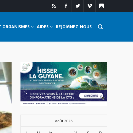
T ORGANISMES
AIDES
REJOIGNEZ-NOUS
août 2026
L
M
M
J
V
S
D