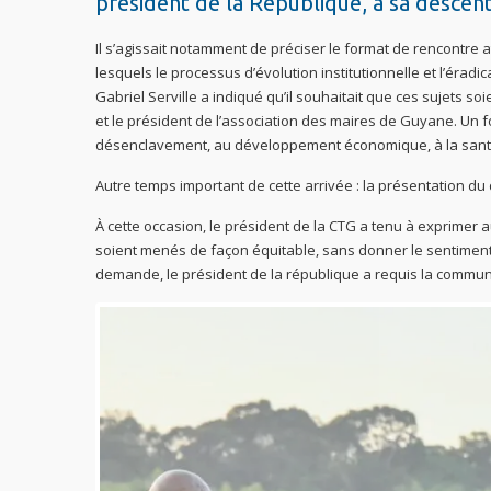
président de la République, à sa descent
Il s’agissait notamment de préciser le format de rencontre a
lesquels le processus d’évolution institutionnelle et l’éradicat
Gabriel Serville a indiqué qu’il souhaitait que ces sujets s
et le président de l’association des maires de Guyane. Un 
désenclavement, au développement économique, à la santé
Autre temps important de cette arrivée : la présentation du 
À cette occasion, le président de la CTG a tenu à exprimer a
soient menés de façon équitable, sans donner le sentiment
demande, le président de la république a requis la communic