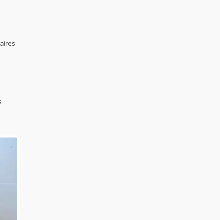
taires
s