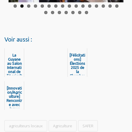
Voir aussi :
La
[Félicitati
Guyane
ons]
au Salon
Élections
Internati
2025 de
onal de
la
l’Agricult
Chambre
ure 2025
d’Agricul
!
ture de
[Innovati
Guyane :
on/Agric
Jean-
ulture]
Yves
Rencontr
Tarcy,
e avec
élu
James
nouveau
Nelson,
présiden
lauréat
t de la
du
Chambre
concours
agriculteurs locaux
Agriculture
d’Agricul
SAFER
régional
ture de